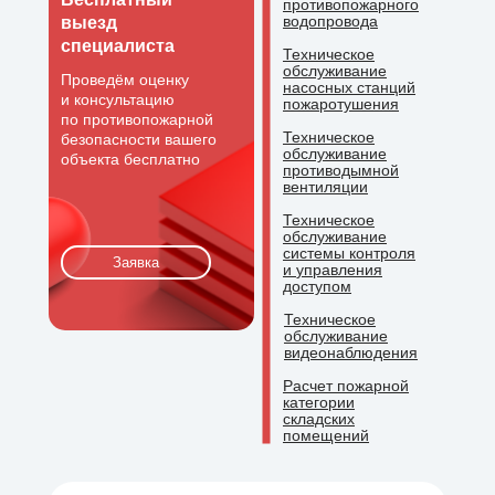
противопожарного
водопровода
выезд
специалиста
Техническое
обслуживание
Проведём оценку
насосных станций
и консультацию
пожаротушения
по противопожарной
Техническое
безопасности вашего
обслуживание
объекта бесплатно
противодымной
вентиляции
Техническое
обслуживание
системы контроля
Заявка
и
управления
доступом
Техническое
обслуживание
видеонаблюдения
Расчет пожарной
категории
складских
помещений