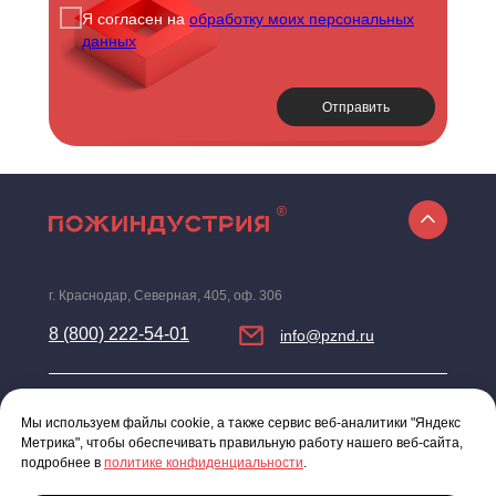
Я согласен на
обработку моих персональных
данных
Отправить
г. Краснодар, Северная, 405, оф. 306
8 (800) 222-54-01
info@pznd.ru
© 2026 Пожиндустрия. Компания по
Политика
Мы используем файлы cookie, а также сервис веб-аналитики "Яндекс
предоставлению противопожарных
конфиденциальности
услуг. Все права защищены
Метрика", чтобы обеспечивать правильную работу нашего веб-сайта,
подробнее в
политике конфиденциальности
.
Политика обработки персональных данных