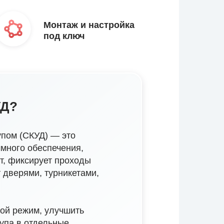
Монтаж и настройка
под ключ
УД?
упом (СКУД) — это
ммного обеспечения,
кт, фиксирует проходы
 дверями, турникетами,
ной режим, улучшить
тупа в отдельные