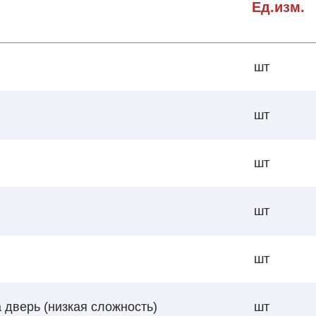
Ед.изм.
шт
шт
шт
шт
шт
 дверь (низкая сложность)
шт