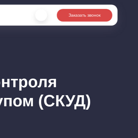
Заказать звонок
онтроля
упом (СКУД)